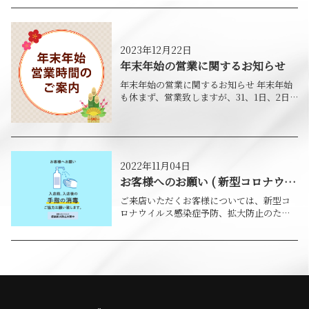
を行いますので、お手数をお掛けします
2023年12月22日
年末年始の営業に関するお知らせ
年末年始の営業に関するお知らせ 年末年始
も休まず、営業致しますが、31、1日、2日
は電話受付をお休みさせて頂きます。 上記3
日間につきましては、LINEでのみ受付を行
いますので、お手数をお掛けしますが
2022年11月04日
お客様へのお願い ( 新型コロナウイ
ルス感染症対策 ）
ご来店いただくお客様については、新型コ
ロナウイルス感染症予防、拡大防止のた
め、下記についてご理解・ご協力をお願い
いたします。 必ずマスクをお持ちくださ
い。 下記1～4にひとつでも該当する方は、
ご来店を