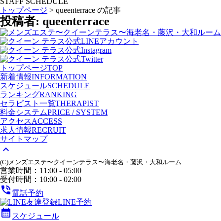
STAFF SCHEDULE
トップページ
>
queenterrace の記事
投稿者:
queenterrace
トップページ
TOP
新着情報
INFORMATION
スケジュール
SCHEDULE
ランキング
RANKING
セラピスト一覧
THERAPIST
料金システム
PRICE / SYSTEM
アクセス
ACCESS
求人情報
RECRUIT
サイトマップ
expand_less
(C)メンズエステ〜クイーンテラス〜海老名・藤沢・大和ルーム
営業時間：11:00 - 05:00
受付時間：10:00 - 02:00
phone_in_talk
電話予約
LINE予約
calendar_month
スケジュール