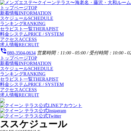
トップページ
TOP
新着情報
INFORMATION
スケジュール
SCHEDULE
ランキング
RANKING
セラピスト一覧
THERAPIST
料金システム
PRICE / SYSTEM
アクセス
ACCESS
求人情報
RECRUIT
phone_in_talk
080-3504-0634
営業時間：11:00 - 05:00 / 受付時間：10:00 - 02
トップページ
TOP
新着情報
INFORMATION
スケジュール
SCHEDULE
ランキング
RANKING
セラピスト一覧
THERAPIST
料金システム
PRICE / SYSTEM
アクセス
ACCESS
求人情報
RECRUIT
ススケジュール